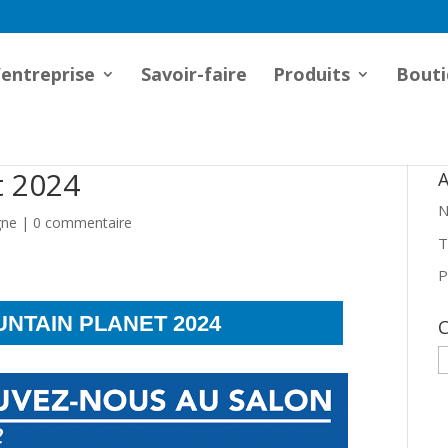
’entreprise
Savoir-faire
Produits
Bouti
t 2024
A
N
gne
|
0 commentaire
T
P
UNTAIN PLANET 2024
C
C