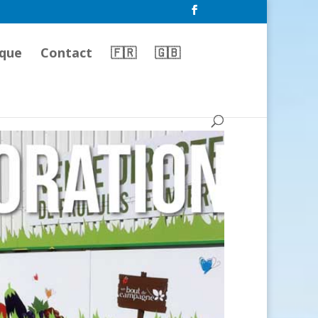
que
Contact
🇫🇷
🇬🇧