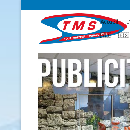
Accueil
L
🇮🇹
🇪🇸