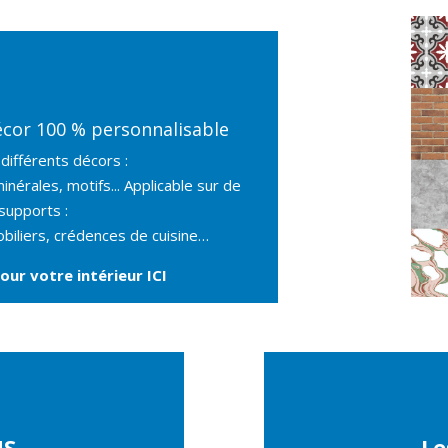
écor 100 % personnalisable
ifférents décors :
nérales, motifs... Applicable sur de
upports :
obiliers, crédences de cuisine…
 pour votre intérieur
ICI
MS
Le