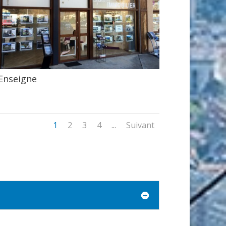
Enseigne
1
2
3
4
Suivant
...