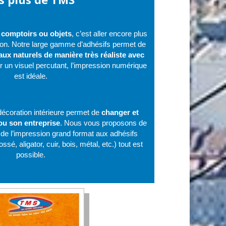
 comptoirs ou objets
, c’est aller encore plus
tion. Notre large gamme d’adhésifs permet de
iaux naturels de manière très réaliste avec
 un visuel percutant, l’impression numérique
est idéale.
écoration intérieure permet de
changer et
ou son entreprise
. Nous vous proposons de
, de l’impression grand format aux adhésifs
ssé, aligator, cuir, bois, métal, etc.) tout est
possible.