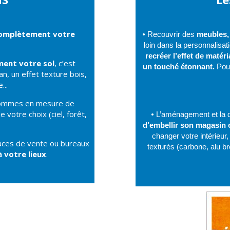
omplètement votre
•
Recouvrir des
meubles,
loin dans la personnalisa
recréer l’effet de matér
ment votre sol
, c’est
un touché étonnant.
Pour
an, un effet texture bois,
...
ommes en mesure de
 votre choix (ciel, forêt,
•
L’aménagement et la d
d’embellir son magasin 
changer votre intérieur
aces de vente ou bureaux
texturés (carbone, alu bro
 votre lieux
.