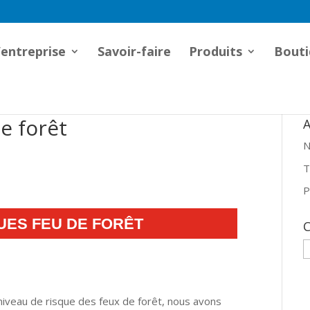
’entreprise
Savoir-faire
Produits
Bouti
e forêt
A
N
T
P
UES FEU DE FORÊT
C
C
u niveau de risque des feux de forêt, nous avons